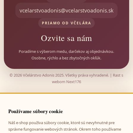
vcelarstvoadonis@vcelarstvoadonis.sk
Včielka
PRIAMO OD VČELÁRA
Sprievodkyňa svetom medu
Ozvite sa nám
Poradíme s výberom medu, darčekov aj objednávkou.
Osobne, rýchlo a bez zbytočných okľúk.
© 2026 Včelárstvo Adonis 2025. Všetky práva vyhradené. |
Rast s
webom
Next176
Používame súbory cookie
Náš e-shop používa súbory cookie, ktoré sú nevyhnutné pre
správne fungovanie webových stránok. Okrem toho používame