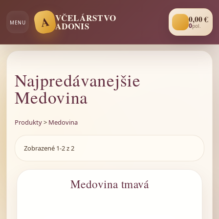
VČELÁRSTVO
A
0
,00 €
MENU
ADONIS
0
pol.
Najpredávanejšie
Medovina
Produkty
>
Medovina
Zobrazené 1-2 z 2
Medovina tmavá