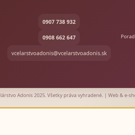
0907 738 932
Porad
0908 662 647
vcelarstvoadonis@vcelarstvoadonis.sk
lárstvo Adonis 2025. Všetky práva vyhradené. |
Web & e-s