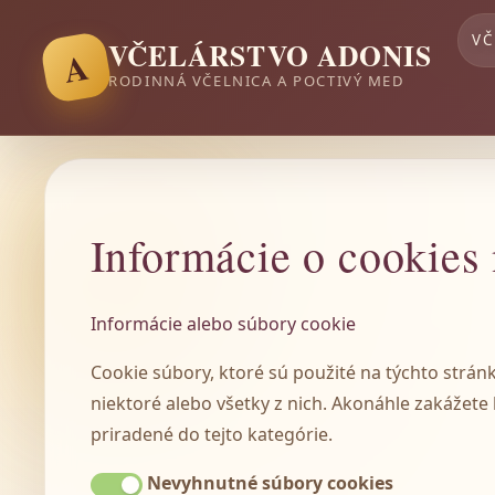
VČ
VČELÁRSTVO ADONIS
A
RODINNÁ VČELNICA A POCTIVÝ MED
Informácie o cookies 
Informácie alebo súbory cookie
Cookie súbory, ktoré sú použité na týchto stránka
niektoré alebo všetky z nich. Akonáhle zakážete
priradené do tejto kategórie.
Nevyhnutné súbory cookies