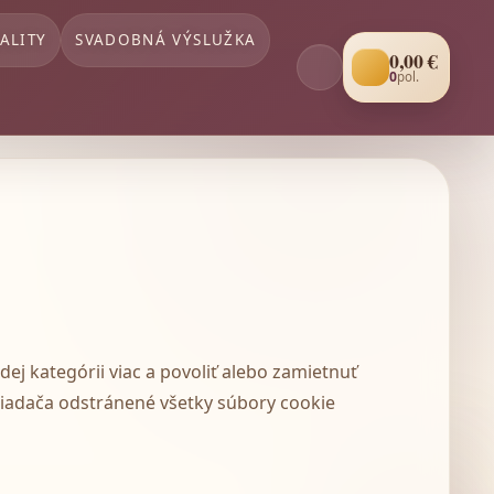
ALITY
SVADOBNÁ VÝSLUŽKA
0
,00 €
0
pol.
dej kategórii viac a povoliť alebo zamietnuť
hliadača odstránené všetky súbory cookie