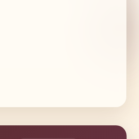
Včielka
Sprievodkyňa svetom medu