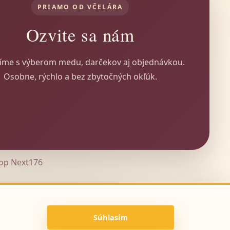
PRIAMO OD VČELÁRA
Ozvite sa nám
íme s výberom medu, darčekov aj objednávkou.
Osobne, rýchlo a bez zbytočných okľúk.
hop
Next176
Súhlasím