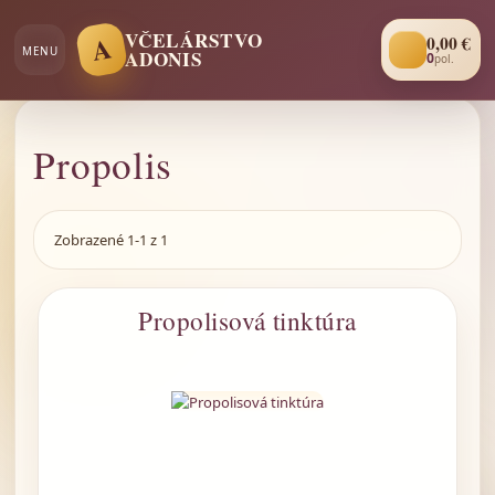
VČELÁRSTVO
A
0
,00 €
MENU
ADONIS
0
pol.
Propolis
Zobrazené 1-1 z 1
Propolisová tinktúra