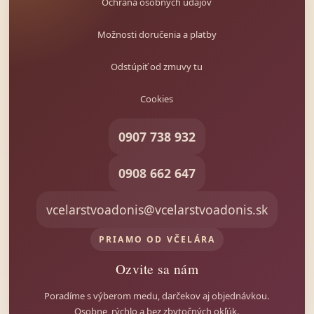
Ochrana osobných údajov
Možnosti doručenia a platby
Odstúpiť od zmuvy tu
Cookies
0907 738 932
0908 662 647
vcelarstvoadonis@vcelarstvoadonis.sk
Včielka
Sprievodkyňa svetom medu
PRIAMO OD VČELÁRA
Ozvite sa nám
Poradíme s výberom medu, darčekov aj objednávkou.
Osobne, rýchlo a bez zbytočných okľúk.