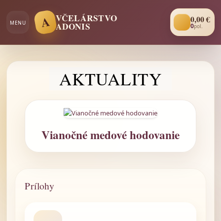
VČELÁRSTVO
A
0
,00 €
MENU
ADONIS
0
pol.
AKTUALITY
Vianočné medové hodovanie
Prílohy